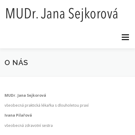
Přeskočit
na
obsah
Menu
AKTUALITY
O NÁS
CENÍK
O NÁS
ORDINAČNÍ DOBA
GDPR
KONTAKTY
MUDr. Jana Sejkorová
všeobecná praktická lékařka s dlouholetou praxí
Ivana Pilařová
všeobecná zdravotní sestra