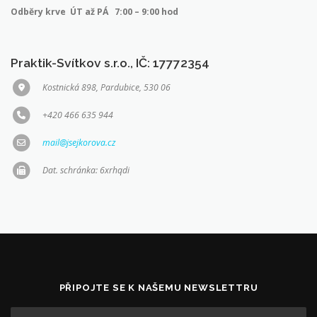
Odběry krve ÚT až PÁ 7:00 – 9:00 hod
Praktik-Svítkov s.r.o., IČ: 17772354
Kostnická 898, Pardubice, 530 06
+420 466 635 944
mail@jsejkorova.cz
Dat. schránka: 6xrhqdi
PŘIPOJTE SE K NAŠEMU NEWSLETTRU