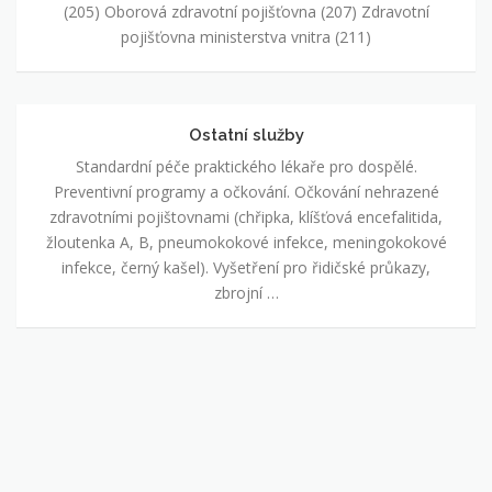
(205) Oborová zdravotní pojišťovna (207) Zdravotní
pojišťovna ministerstva vnitra (211)
Ostatní služby
Ostatní
služby
Standardní péče praktického lékaře pro dospělé.
Preventivní programy a očkování. Očkování nehrazené
zdravotními pojištovnami (chřipka, klíšťová encefalitida,
žloutenka A, B, pneumokokové infekce, meningokokové
infekce, černý kašel). Vyšetření pro řidičské průkazy,
zbrojní …