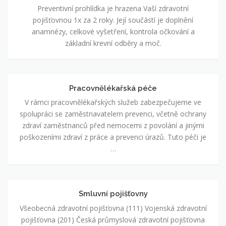
péče
Preventivní prohlídka je hrazena Vaší zdravotní
pojišťovnou 1x za 2 roky. Její součástí je doplnění
anamnézy, celkové vyšetření, kontrola očkování a
základní krevní odběry a moč.
Pracovnělékařská péče
Pracovnělékařská
péče
V rámci pracovnělékařských služeb zabezpečujeme ve
spolupráci se zaměstnavatelem prevenci, včetně ochrany
zdraví zaměstnanců před nemocemi z povolání a jinými
poškozeními zdraví z práce a prevenci úrazů. Tuto péči je
…
Smluvní pojišťovny
Smluvní
pojišťovny
Všeobecná zdravotní pojišťovna (111) Vojenská zdravotní
pojišťovna (201) Česká průmyslová zdravotní pojišťovna