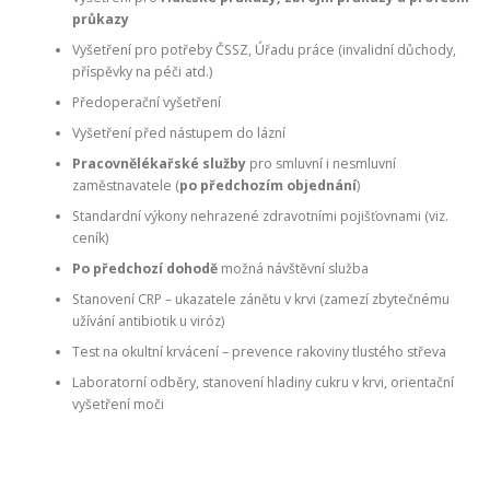
průkazy
Vyšetření pro potřeby ČSSZ, Úřadu práce (invalidní důchody,
příspěvky na péči atd.)
Předoperační vyšetření
Vyšetření před nástupem do lázní
Pracovnělékařské služby
pro smluvní i nesmluvní
zaměstnavatele (
po předchozím objednání
)
Standardní výkony nehrazené zdravotními pojišťovnami (viz.
ceník)
Po předchozí dohodě
možná návštěvní služba
Stanovení CRP – ukazatele zánětu v krvi (zamezí zbytečnému
užívání antibiotik u viróz)
Test na okultní krvácení – prevence rakoviny tlustého střeva
Laboratorní odběry, stanovení hladiny cukru v krvi, orientační
vyšetření moči