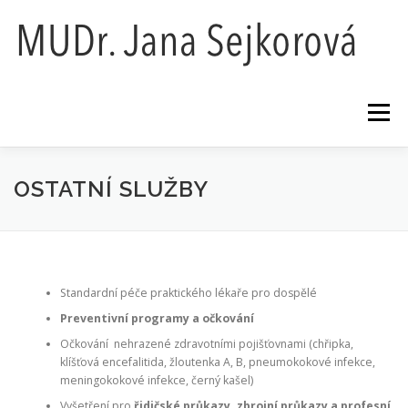
Přeskočit
na
obsah
Menu
AKTUALITY
O NÁS
CENÍK
OSTATNÍ SLUŽBY
ORDINAČNÍ DOBA
GDPR
KONTAKTY
Standardní péče praktického lékaře pro dospělé
Preventivní programy a očkování
Očkování nehrazené zdravotními pojišťovnami (chřipka,
klíšťová encefalitida, žloutenka A, B, pneumokokové infekce,
meningokokové infekce, černý kašel)
Vyšetření pro
řidičské průkazy, zbrojní průkazy a profesní