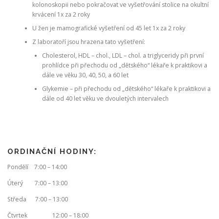
kolonoskopii nebo pokračovat ve vyšetřování stolice na okultní
krvácení 1x za 2 roky
U žen je mamografické vyšetření od 45 let 1x za 2 roky
Z laboratoří jsou hrazena tato vyšetření:
Cholesterol, HDL – chol., LDL – chol. a triglyceridy při první
prohlídce při přechodu od „dětského“ lékaře k praktikovi a
dále ve věku 30, 40, 50, a 60 let
Glykemie – při přechodu od „dětského“ lékaře k praktikovi a
dále od 40 let věku ve dvouletých intervalech
ORDINAČNÍ HODINY:
Pondělí 7:00 – 14:00
Úterý 7:00 – 13:00
Středa 7:00 – 13:00
Čtvrtek 12:00 – 18:00