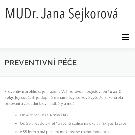
Přeskočit
na
obsah
Menu
AKTUALITY
O NÁS
CENÍK
PREVENTIVNÍ PÉČE
ORDINAČNÍ DOBA
GDPR
KONTAKTY
Preventivní prohlídka je hrazena Vaší zdravotní pojišťovnou
1x za 2
roky
. Její součástí je doplnění anamnézy, celkové vyšetření, kontrola
očkování a základní krevní odběry a moč.
Od 40 ti let 1x za 4 roky EKG
Od 50 ti let do 54 let 1x ročně stolice na okultní (skryté) krvácení
V 55 letech má pacient možnost se rozhodnout pro